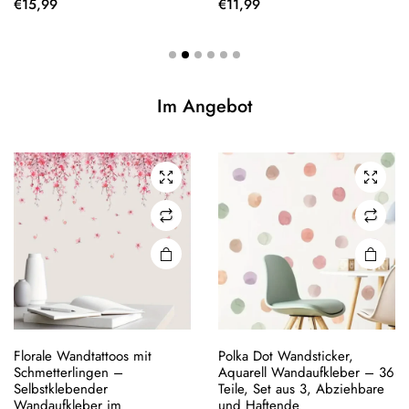
€
15,99
€
11,99
Im Angebot
Florale Wandtattoos mit
Polka Dot Wandsticker,
Schmetterlingen –
Aquarell Wandaufkleber – 36
Selbstklebender
Teile, Set aus 3, Abziehbare
Wandaufkleber im
und Haftende