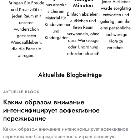
Jeder Aufkleber
Bringen Sie Freude
Minuten
aus absolut
wurde sorgfältig
und Kreativität in
sicherem
Einfach abziehen,
entworfen und
jeden Raum mit
Material für
aufkleben und
gefertigt, um ihm
unseren
Kinderzimmer
Ihren Raum
eine persönliche,
wunderschön
und
verwandeln, ohne
hochwertige
gestalteten
Kindergärten.
dass Werkzeuge
Note zu
Wandaufklebern,
oder Unordnung
verleihen.
die die Fantasie
erforderlich sind!
anregen.
Aktuellste Blogbeiträge
AKTUELLE BLOGS
Каким образом внимание
интенсифицирует аффективное
переживание
Каким образом внимание интенсифицирует аффективное
переживание Сосредоточенность играет основную