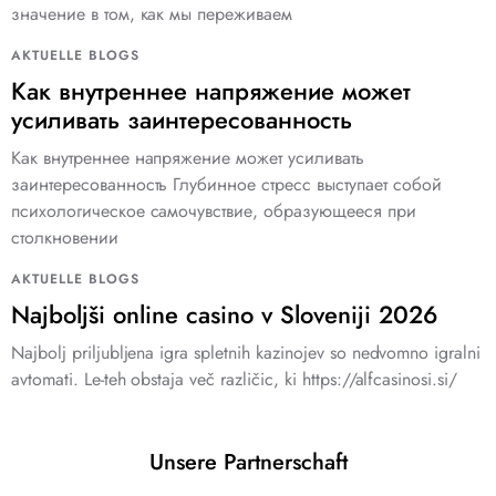
значение в том, как мы переживаем
AKTUELLE BLOGS
Как внутреннее напряжение может
усиливать заинтересованность
Как внутреннее напряжение может усиливать
заинтересованность Глубинное стресс выступает собой
психологическое самочувствие, образующееся при
столкновении
AKTUELLE BLOGS
Najboljši online casino v Sloveniji 2026
Najbolj priljubljena igra spletnih kazinojev so nedvomno igralni
avtomati. Le-teh obstaja več različic, ki https://alfcasinosi.si/
Unsere Partnerschaft