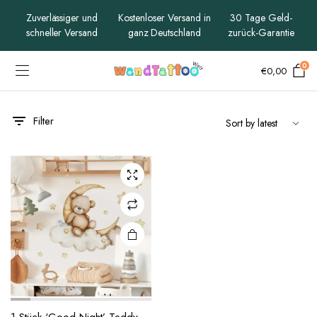
Zuverlässiger und
Kostenloser Versand in
30 Tage Geld-
schneller Versand
ganz Deutschland
zurück-Garantie
0
€
0,00
Filter
x
ce
ce