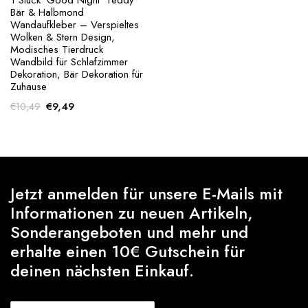
1 Stück ‘Good Night’ Teddy
Bär & Halbmond
Wandaufkleber – Verspieltes
Wolken & Stern Design,
Modisches Tierdruck
Wandbild für Schlafzimmer
Dekoration, Bär Dekoration für
Zuhause
Original
Current
€
9,49
€
10,49
price
price
was:
is:
€10,49.
€9,49.
Jetzt anmelden für unsere E-Mails mit
Informationen zu neuen Artikeln,
Sonderangeboten und mehr und
erhalte einen 10€ Gutschein für
deinen nächsten Einkauf.