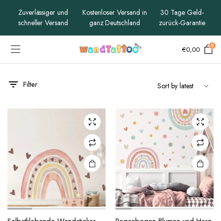
Zuverlässiger und
Kostenloser Versand in
30 Tage Geld-
schneller Versand
ganz Deutschland
zurück-Garantie
0
€
0,00
Filter
x
ce
ce