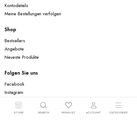
Kontodetails
Meine Bestellungen verfolgen
Shop
Bestsellers
Angebote
Neueste Produkte
Folgen Sie uns
Facebook
Instagram
STORE
SEARCH
WISHLIST
ACCOUNT
CATEGORIES
Copyright 2024 © Wandtattoowelt.de - All rights reserved