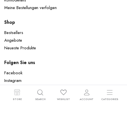
Meine Bestellungen verfolgen
Shop
Bestsellers
Angebote
Neueste Produkte
Folgen Sie uns
Facebook
Instagram
STORE
SEARCH
WISHLIST
ACCOUNT
CATEGORIES
Copyright 2024 © Wandtattoowelt.de - All rights reserved