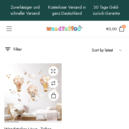
Zuverlässiger und
Kostenloser Versand in
30 Tage Geld-
schneller Versand
ganz Deutschland
zurück-Garantie
0
€
0,00
Filter
x
ce
ce