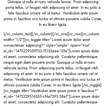
Quisque ut nulla at nunc vehicula lacinia. Proin adipiscing
porta tellus, ut feugiat nibh adipiscing sit amet. In eu justo a
felis faucibus ornare vel id metus. Vestibulum ante ipsum
primis in faucibus orci luctus et ultrices posuere cubilia Curae;
In eu libero ligula.
[/vc_column_text][/vc_column][/vc_row][vc_row][vc_column
width=”1/2″][vc_toggle title=”Lorem ipsum dolor amet
consectetuer adipiscing?” style=”simple” open=”true”
el_id=”1475229359702-f5135eee-12fa”]Lorem ipsum dolor
sit amet, consectetur adipiscing elit. Curabitur pellentesque
neque eget diam posuere porta. Quisque ut nulla at nunc
vehicula lacinia. Proin adipiscing porta tellus, ut feugiat nibh
adipiscing sit amet. In eu justo a felis faucibus ornare vel id
metus. Vestibulum ante ipsum primis in faucibus orci luctus et
ultrices posuere cubilia Curae; In eu libero ligula.[/vc_toggle]
[vc_toggle title=”Vestibulum ante ipsum primis in faucibus?”
el_id=”1475229516355-cf4a7293-58e7″]Lorem ipsum dolor
sit amet, consectetur adipiscing elit. Curabitur pellentesque