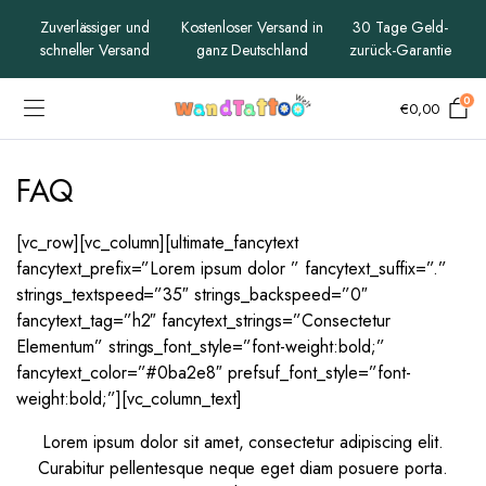
Zuverlässiger und
Kostenloser Versand in
30 Tage Geld-
schneller Versand
ganz Deutschland
zurück-Garantie
0
€
0,00
FAQ
[vc_row][vc_column][ultimate_fancytext
fancytext_prefix=”Lorem ipsum dolor ” fancytext_suffix=”.”
strings_textspeed=”35″ strings_backspeed=”0″
fancytext_tag=”h2″ fancytext_strings=”Consectetur
Elementum” strings_font_style=”font-weight:bold;”
fancytext_color=”#0ba2e8″ prefsuf_font_style=”font-
weight:bold;”][vc_column_text]
Lorem ipsum dolor sit amet, consectetur adipiscing elit.
Curabitur pellentesque neque eget diam posuere porta.