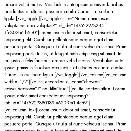
ornare vel id metus. Vestibulum ante ipsum primis in faucibus
orci luctus et ultrices posuere cubilia Curae; In eu libero
ligula.[/vc_toggle][vc_toggle title=”Nemo enim ipsam
voluptatem quia voluptas?” el_id=”1475229783341-
1fc802b6-b5e0″]Lorem ipsum dolor sit amet, consectetur
adipiscing elit. Curabitur pellentesque neque eget diam
posuere porta. Quisque ut nulla at nunc vehicula lacinia. Proin
adipiscing porta tellus, ut feugiat nibh adipiscing sit amet. In
eu justo a felis faucibus ornare vel id metus. Vestibulum ante
ipsum primis in faucibus orci luctus et ultrices posuere cubilia
Curae; In eu libero ligula.[/vc_toggle][/vc_column][vc_column
width=”1/2″][vc_tta_accordion c_icon=”chevron”
active_section=”1″ no_fill=”true”][vc_tta_section title=”Lorem
ipsum dolor amet consectetuer adipiscing?”
tab_id=”1475229880189-a620f0a1-4cd9″]
[vc_column_text]Lorem ipsum dolor sit amet, consectetur
adipiscing elit. Curabitur pellentesque neque eget diam
posuere porta. Quisque ut nulla at nunc vehicula lacinia. Proin
adipiscing porta tellus, ut feugiat nibh adipiscing sit amet. In