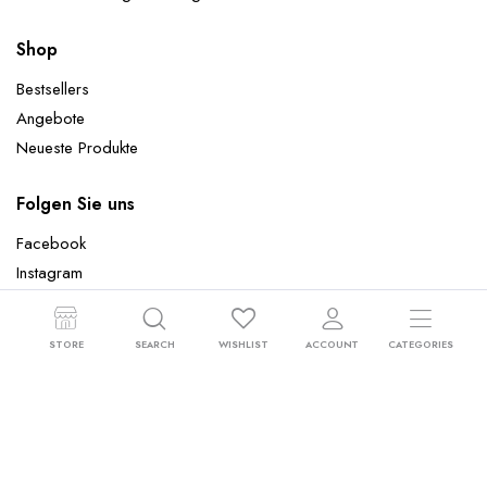
Shop
Bestsellers
Angebote
Neueste Produkte
Folgen Sie uns
Facebook
Instagram
STORE
SEARCH
WISHLIST
ACCOUNT
CATEGORIES
Copyright 2024 © Wandtattoowelt.de - All rights reserved
Datenschutz